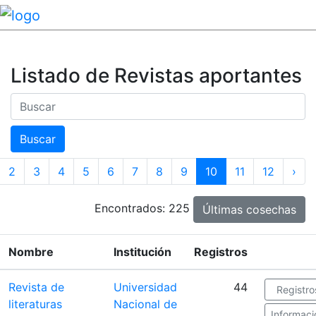
Listado de Revistas aportantes
Buscar
Buscar
2
3
4
5
6
7
8
9
10
11
12
›
Encontrados: 225
Últimas cosechas
Nombre
Institución
Registros
Revista de
Universidad
44
Registro
literaturas
Nacional de
Informaci