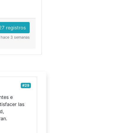
27 registros
: hace 3 semanas
#29
ntes e
isfacer las
d,
ran.